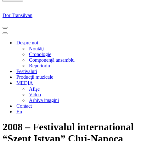
Dor Transilvan
MENIU
DE
MENIU
NAVIGARE
DE
Despre noi
NAVIGARE
Noutăţi
Cronologie
Componenţă ansamblu
Repertoriu
Festivaluri
Producţii muzicale
MEDIA
Afişe
Video
Arhiva imagini
Contact
En
2008 – Festivalul international
“Szent Istvan” Cluj-Napoca