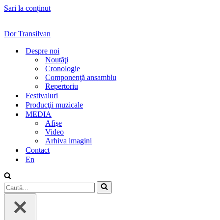
Sari la conținut
Dor Transilvan
Despre noi
Noutăţi
Cronologie
Componenţă ansamblu
Repertoriu
Festivaluri
Producţii muzicale
MEDIA
Afişe
Video
Arhiva imagini
Contact
En
Caută...