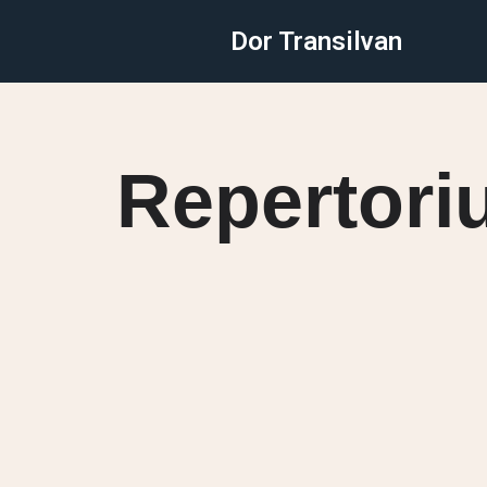
Dor Transilvan
Sari
la
conținut
Repertori