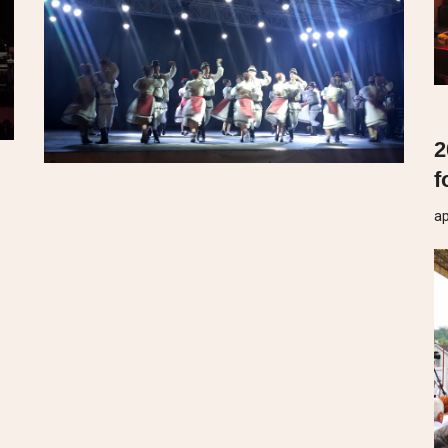
2
f
ap