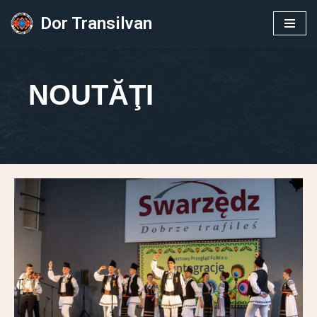
Dor Transilvan
Sari
la
conținut
NOUTĂŢI