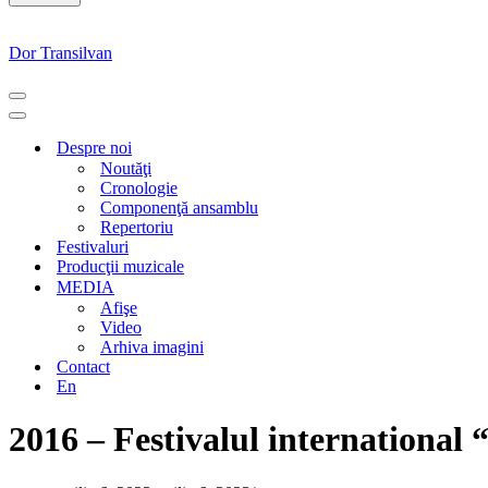
Dor Transilvan
MENIU
DE
MENIU
NAVIGARE
DE
Despre noi
NAVIGARE
Noutăţi
Cronologie
Componenţă ansamblu
Repertoriu
Festivaluri
Producţii muzicale
MEDIA
Afişe
Video
Arhiva imagini
Contact
En
2016 – Festivalul international