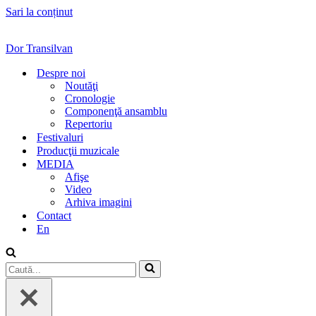
Sari la conținut
Dor Transilvan
Despre noi
Noutăţi
Cronologie
Componenţă ansamblu
Repertoriu
Festivaluri
Producţii muzicale
MEDIA
Afişe
Video
Arhiva imagini
Contact
En
Caută...