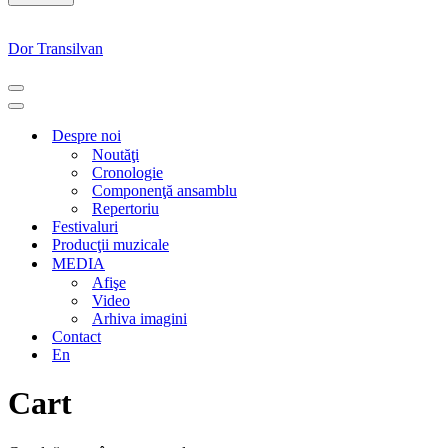
Dor Transilvan
MENIU
DE
MENIU
NAVIGARE
DE
Despre noi
NAVIGARE
Noutăţi
Cronologie
Componenţă ansamblu
Repertoriu
Festivaluri
Producţii muzicale
MEDIA
Afişe
Video
Arhiva imagini
Contact
En
Cart