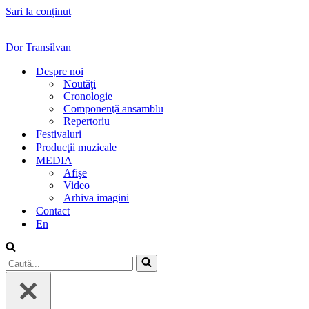
Sari la conținut
Dor Transilvan
Despre noi
Noutăţi
Cronologie
Componenţă ansamblu
Repertoriu
Festivaluri
Producţii muzicale
MEDIA
Afişe
Video
Arhiva imagini
Contact
En
Caută...