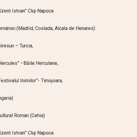
“Szent Istvan” Cluj-Napoca
mâniei (Madrid, Coslada, Alcala de Henares)
iresun – Turcia,
“Hercules” –Băile Herculane,
Festivalul Inimilor”- Timișoara,
ngaria)
ultural Roman (Cehia)
“Szent Istvan” Cluj-Napoca