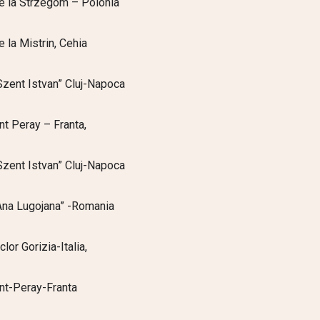
 de la Strzegom – Polonia
e la Mistrin, Cehia
“Szent Istvan” Cluj-Napoca
int Peray – Franta,
“Szent Istvan” Cluj-Napoca
“Ana Lugojana” -Romania
lor Gorizia-Italia,
int-Peray-Franta