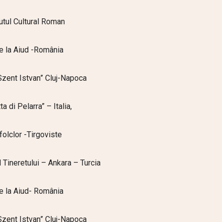
tutul Cultural Roman
de la Aiud -România
“Szent Istvan” Cluj-Napoca
a di Pelarra” – Italia,
folclor -Tirgoviste
l Tineretului – Ankara – Turcia
de la Aiud- România
“Szent Istvan” Cluj-Napoca