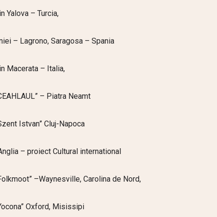
in Yalova – Turcia,
iei – Lagrono, Saragosa – Spania
in Macerata – Italia,
 “CEAHLAUL” – Piatra Neamt
“Szent Istvan” Cluj-Napoca
lia – proiect Cultural international
“Folkmoot” –Waynesville, Carolina de Nord,
“Yocona” Oxford, Misissipi