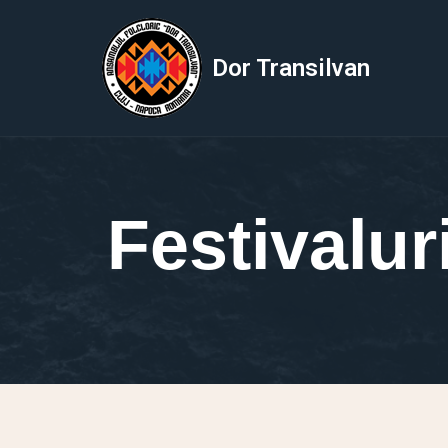
Sari
Dor Transilvan
la
conținut
Festivalur