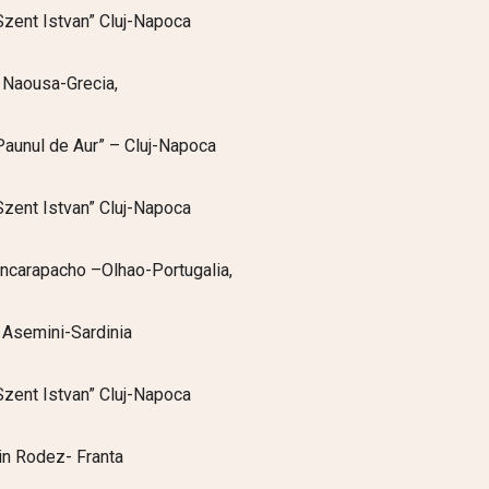
“Szent Istvan” Cluj-Napoca
n Naousa-Grecia,
“Paunul de Aur” – Cluj-Napoca
“Szent Istvan” Cluj-Napoca
oncarapacho –Olhao-Portugalia,
n Asemini-Sardinia
“Szent Istvan” Cluj-Napoca
din Rodez- Franta