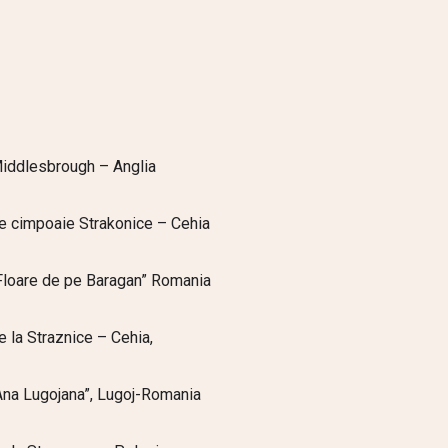
 Middlesbrough – Anglia
de cimpoaie Strakonice – Cehia
 “Floare de pe Baragan” Romania
e la Straznice – Cehia,
“Ana Lugojana”, Lugoj-Romania