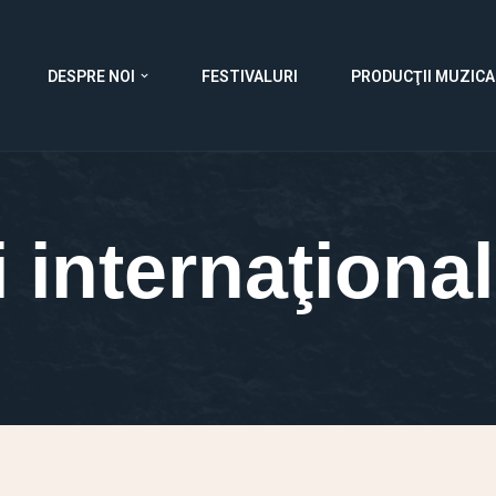
DESPRE NOI
FESTIVALURI
PRODUCŢII MUZICA
i internaţiona